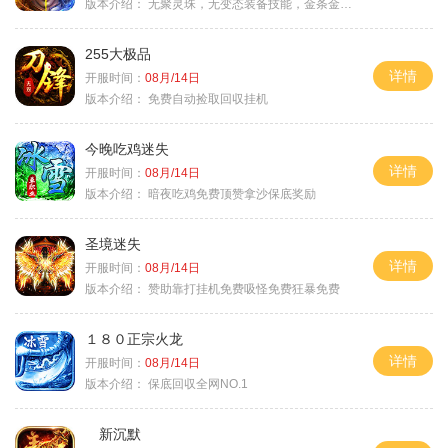
版本介绍：
无聚灵珠，无变态装备技能，金条金刚石保底
255大极品
详情
开服时间：
08月/14日
版本介绍：
免费自动捡取回収挂机
今晚吃鸡迷失
详情
开服时间：
08月/14日
版本介绍：
暗夜吃鸡免费顶赞拿沙保底奖励
圣境迷失
详情
开服时间：
08月/14日
版本介绍：
赞助靠打挂机免费吸怪免费狂暴免费
１８０正宗火龙
详情
开服时间：
08月/14日
版本介绍：
保底回収全网NO.1
新沉默