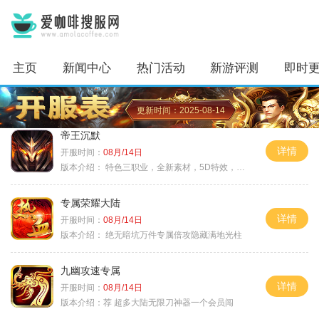
主页
新闻中心
热门活动
新游评测
即时
更新时间：2025-08-14
帝王沉默
详情
开服时间：
08月/14日
版本介绍：
特色三职业，全新素材，5D特效，不卡图
专属荣耀大陆
详情
开服时间：
08月/14日
版本介绍：
绝无暗坑万件专属倍攻隐藏满地光柱
九幽攻速专属
详情
开服时间：
08月/14日
版本介绍：
荐 超多大陆无限刀神器一个会员闯