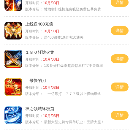
详情
开服时间：
10月/03日
版本介绍：
赞助靠打挂机免费吸怪免费狂暴免费
上线送400充值
详情
开服时间：
10月/03日
版本介绍：
送400路费10全满10通关
１８０轩辕火龙
详情
开服时间：
10月/03日
版本介绍：
1装备好打爆率超高憋尿打宝不关爆率
最快的刀
详情
开服时间：
10月/03日
版本介绍：
一切靠打 ７７７级以上怪物爆终极
神之领域终极篇
详情
开服时间：
10月/03日
版本介绍：
最新大型史诗专属单职业！品牌大服！