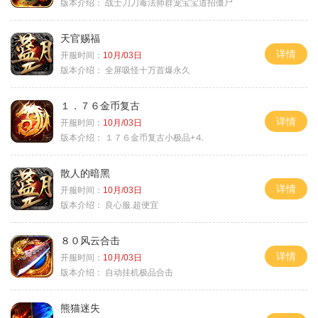
版本介绍：
战士刀刀毒法师群宠宝宝道招僵尸
天官赐福
详情
开服时间：
10月/03日
版本介绍：
全屏吸怪十万首爆永久
１．７６金币复古
详情
开服时间：
10月/03日
版本介绍：
１７６金币复古小极品+⒋
散人的暗黑
详情
开服时间：
10月/03日
版本介绍：
良心服.超便宜
８０风云合击
详情
开服时间：
10月/03日
版本介绍：
自动挂机极品合击
熊猫迷失