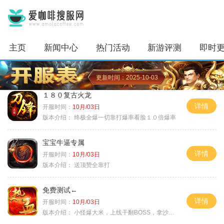
主页
新闻中心
热门活动
新游评测
即时
更新时间：2025-10-03
１８０复古火龙
详情
开服时间：
10月/03日
版本介绍：
终极全爆一切靠打爆率看脸１０倍爆率
宝宝牛逼专属
详情
开服时间：
10月/03日
版本介绍：
送顶赞全靠打
免费测试←
详情
开服时间：
10月/03日
版本介绍：
小怪爆大米，上线干翻BOSS，拿沙大奖