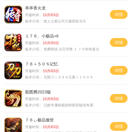
串串香火龙
详情
开服时间：
10月/03日
版本介绍：
散人之家公司大服茴收当天
１７６、小极品+6
详情
开服时间：
10月/03日
版本介绍：
免费群技.法宝空降.１.７６特色复古
７６＋５０％记忆
详情
开服时间：
10月/03日
版本介绍：
无限刀＋９９９元素＋１００％
龍图腾2023版
详情
开服时间：
10月/03日
版本介绍：
沉默专属线索剧情密室秘境奇遇.
７６ぃ极品傲世
详情
开服时间：
10月/03日