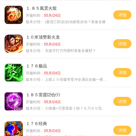
１.８５風雲火龍
详情
开服时间：
05月/24日
版本介绍：
(最强三职业)自动捡取自动？装备全爆
１０米顶赞新火龙
详情
开服时间：
05月/24日
版本介绍：
充值可打万件限时装备全爆秒？
１７６极品
详情
开服时间：
05月/24日
版本介绍：
上线１０倍爆率零冲全满玩全服一夜终极
１８５雷霆⑵合⑴
详情
开服时间：
05月/24日
版本介绍：
小怪爆+⑦⑧⑨套１秒７６刀９５范围捡
１７６经典
详情
开服时间：
05月/24日