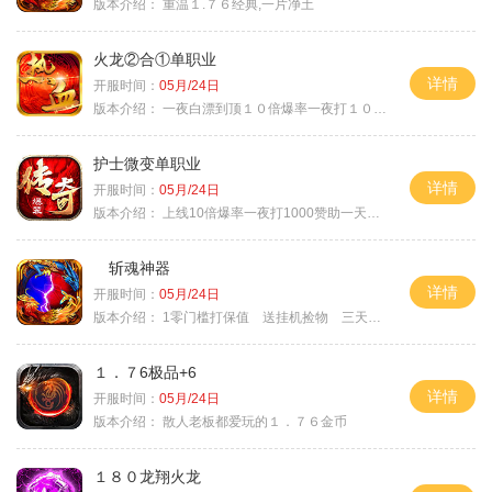
版本介绍：
重温１.７６经典,一片净土
火龙②合①单职业
详情
开服时间：
05月/24日
版本介绍：
一夜白漂到顶１０倍爆率一夜打１０００充
护士微变单职业
详情
开服时间：
05月/24日
版本介绍：
上线10倍爆率一夜打1000赞助一天毕业
斩魂神器
详情
开服时间：
05月/24日
版本介绍：
1零门槛打保值 送挂机捡物 三天合区
１．７6极品+6
详情
开服时间：
05月/24日
版本介绍：
散人老板都爱玩的１．７６金币
１８０龙翔火龙