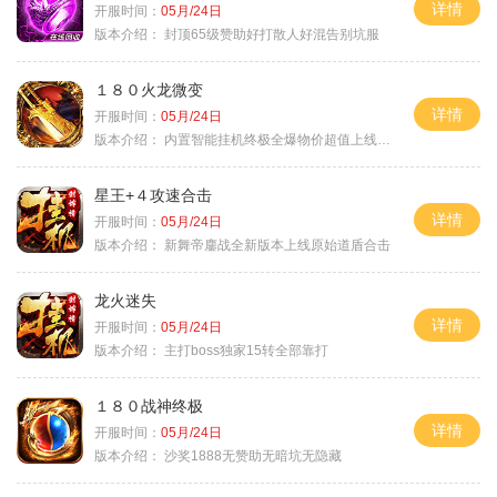
详情
开服时间：
05月/24日
版本介绍：
封顶65级赞助好打散人好混告别坑服
１８０火龙微变
详情
开服时间：
05月/24日
版本介绍：
内置智能挂机终极全爆物价超值上线送神器
星王+４攻速合击
详情
开服时间：
05月/24日
版本介绍：
新舞帝鏖战全新版本上线原始道盾合击
龙火迷失
详情
开服时间：
05月/24日
版本介绍：
主打boss独家15转全部靠打
１８０战神终极
详情
开服时间：
05月/24日
版本介绍：
沙奖1888无赞助无暗坑无隐藏