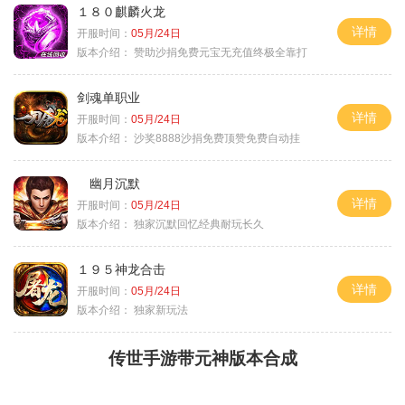
１８０麒麟火龙
详情
开服时间：
05月/24日
版本介绍：
赞助沙捐免费元宝无充值终极全靠打
剑魂单职业
详情
开服时间：
05月/24日
版本介绍：
沙奖8888沙捐免费顶赞免费自动挂
幽月沉默
详情
开服时间：
05月/24日
版本介绍：
独家沉默回忆经典耐玩长久
１９５神龙合击
详情
开服时间：
05月/24日
版本介绍：
独家新玩法
传世手游带元神版本合成