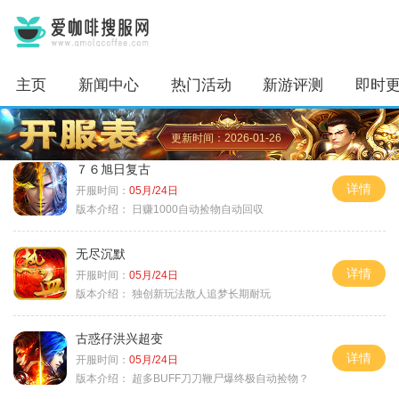
主页
新闻中心
热门活动
新游评测
即时
更新时间：2026-01-26
７６旭日复古
详情
开服时间：
05月/24日
版本介绍：
日赚1000自动捡物自动回収
无尽沉默
详情
开服时间：
05月/24日
版本介绍：
独创新玩法散人追梦长期耐玩
古惑仔洪兴超变
详情
开服时间：
05月/24日
版本介绍：
超多BUFF刀刀鞭尸爆终极自动捡物？