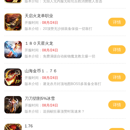
版本介绍：
无假人无内服无暗坑百姓消费散人首选
天启火龙单职业
详情
开服时间：
08月/24日
版本介绍：
20顶赞无沙捐装备保值一切靠打
１８０天星火龙
详情
开服时间：
08月/24日
版本介绍：
免费满级自动捡物魔龙教主爆一切
山海金币１．７６
详情
开服时间：
08月/24日
版本介绍：
屠龙赤月封顶地图BOSS多装备全靠打
刀刀切割5%冰雪
详情
开服时间：
08月/24日
版本介绍：
送捐献狂暴顶赞时装速来？
1.76