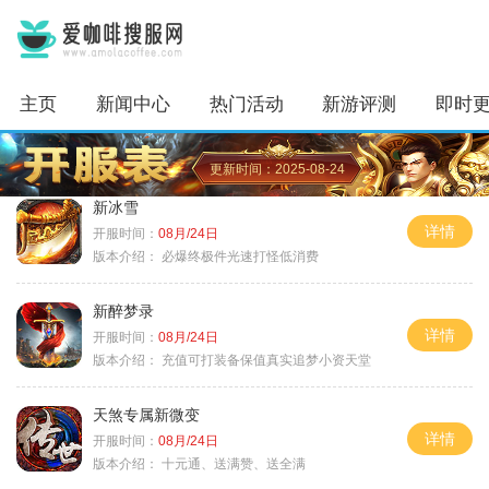
主页
新闻中心
热门活动
新游评测
即时
更新时间：2025-08-24
新冰雪
详情
开服时间：
08月/24日
版本介绍：
必爆终极件光速打怪低消费
新醉梦录
详情
开服时间：
08月/24日
版本介绍：
充值可打装备保值真实追梦小资天堂
天煞专属新微变
详情
开服时间：
08月/24日
版本介绍：
十元通、送满赞、送全满