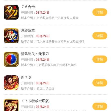
７６合击
详情
开服时间：
08月/24日
版本介绍：
耐玩长久稳定一切靠打散人首选
鬼斧炼章
详情
开服时间：
08月/24日
版本介绍：
散人白漂装备靠爆简单耐玩充值可打
清风迷失〃无限刀
详情
开服时间：
08月/24日
版本介绍：
0充通关散人称王好玩不伤脑终
新７６
详情
开服时间：
08月/24日
版本介绍：
真正１切全爆
１７６特戒金币版
详情
开服时间：
08月/24日